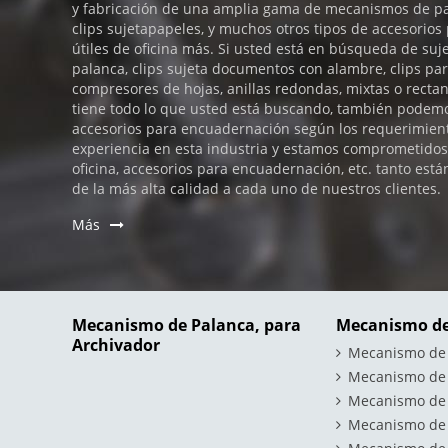
y fabricación de una amplia gama de mecanismos de pa
clips sujetapapeles, y muchos otros tipos de accesorio
útiles de oficina más. Si usted está en búsqueda de su
palanca, clips sujeta documentos con alambre, clips par
compresores de hojas, anillas redondas, mixtas o rectan
tiene todo lo que usted está buscando, también podemos
accesorios para encuadernación según los requerimient
experiencia en esta industria y estamos comprometidos 
oficina, accesorios para encuadernación, etc. tanto es
de la más alta calidad a cada uno de nuestros clientes.
Más
Mecanismo de Palanca, para
Mecanismo de
Archivador
Mecanismo de a
Mecanismo de a
Mecanismo de 
Mecanismo de A