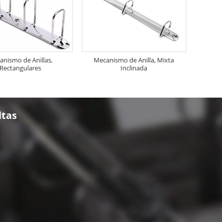
anismo de Anillas,
Mecanismo de Anilla, Mixta
Rectangulares
Inclinada
ltas