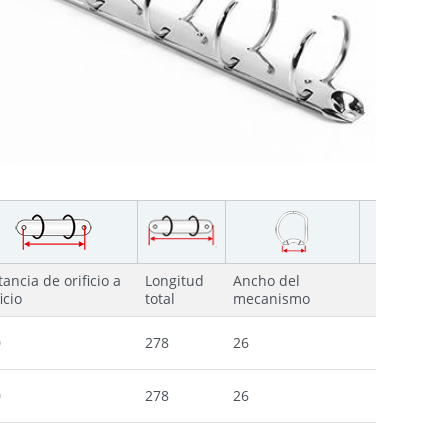
tancia de orificio a
Longitud
Ancho del
icio
total
mecanismo
0
278
26
0
278
26