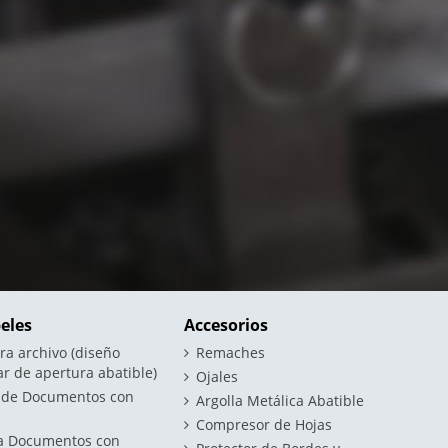
eles
Accesorios
ra archivo (diseño
Remaches
ar de apertura abatible)
Ojales
 de Documentos con
Argolla Metálica Abatible
Compresor de Hojas
ta Documentos con