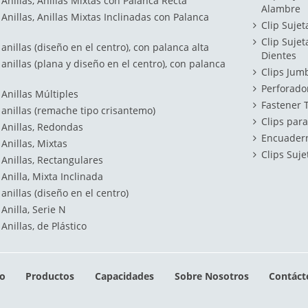
nillas, Anillas Mixtas con Palanca Recta
Alambre
nillas, Anillas Mixtas Inclinadas con Palanca
Clip Suje
Clip Suje
nillas (diseño en el centro), con palanca alta
Dientes
nillas (plana y diseño en el centro), con palanca
Clips Jum
Perforado
nillas Múltiples
Fastener 
nillas (remache tipo crisantemo)
Clips para
Anillas, Redondas
Encuadern
nillas, Mixtas
Clips Suj
nillas, Rectangulares
nilla, Mixta Inclinada
nillas (diseño en el centro)
nilla, Serie N
nillas, de Plástico
io
Productos
Capacidades
Sobre Nosotros
Contáct