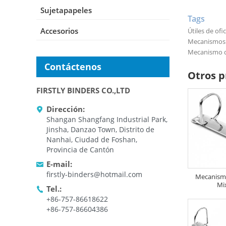
Sujetapapeles
Tags
Accesorios
Útiles de ofi
Mecanismos a
Mecanismo d
Contáctenos
Otros p
FIRSTLY BINDERS CO.,LTD
Dirección:
Shangan Shangfang Industrial Park,
Jinsha, Danzao Town, Distrito de
Nanhai, Ciudad de Foshan,
Provincia de Cantón
E-mail:
firstly-binders@hotmail.com
Mecanismo 
Mi
Tel.:
+86-757-86618622
+86-757-86604386