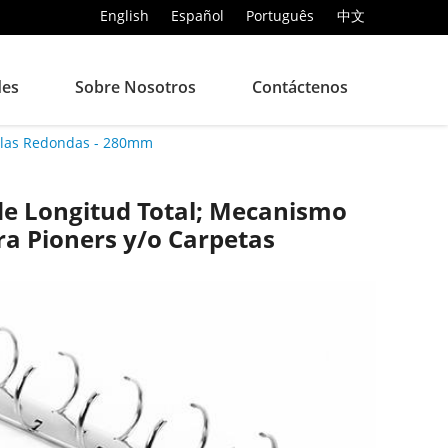
English
Español
Português
中文
des
Sobre Nosotros
Contáctenos
illas Redondas - 280mm
e Longitud Total; Mecanismo
ra Pioners y/o Carpetas