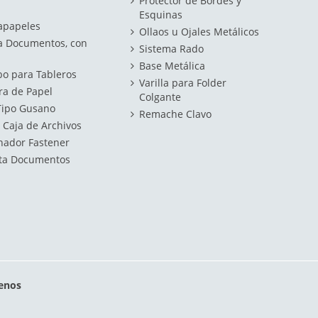
Protector de Bordes y
Esquinas
tapapeles
Ollaos u Ojales Metálicos
ta Documentos, con
Sistema Rado
Base Metálica
bo para Tableros
Varilla para Folder
ra de Papel
Colgante
Tipo Gusano
Remache Clavo
 Caja de Archivos
ador Fastener
eta Documentos
enos