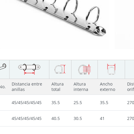
Distancia entre
Altura
Altura
Ancho
Dis
No.
anillas
total
interna
externo
orif
45/45/45/45/45
35.5
25.5
35.5
27
45/45/45/45/45
40.5
30.5
41
27