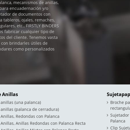
lanca, mecanismos de anillas,
s para encuadernación y/o
jetador de documentos con
a tableros, ojales, remaches,
gulares, etc., FIRSTLY BINDERS
 fabricar cualquier tipo de
os del cliente. Tenemos vasta
con brindarles útiles de
tándares como personalizados
 Anillas
Sujetapap
nillas (una palanca)
Broche pa
rectangul
nillas (palanca de cerradura)
Sujetador
Anillas, Redondas con Palanca
Palanca
nillas, Anillas Redondas con Palanca Recta
Clip Suje