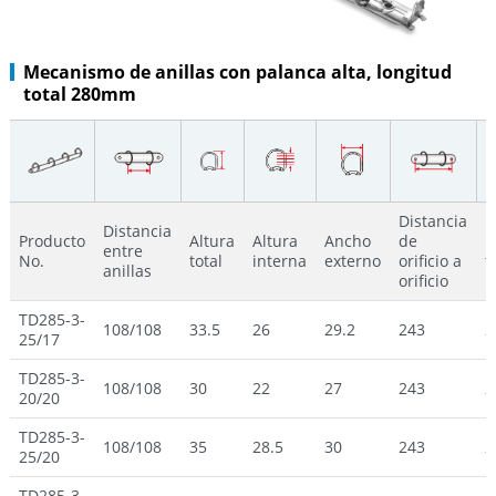
Mecanismo de anillas con palanca alta, longitud
total 280mm
Distancia
Distancia
Producto
Altura
Altura
Ancho
de
L
entre
No.
total
interna
externo
orificio a
t
anillas
orificio
TD285-3-
108/108
33.5
26
29.2
243
2
25/17
TD285-3-
108/108
30
22
27
243
2
20/20
TD285-3-
108/108
35
28.5
30
243
2
25/20
TD285-3-