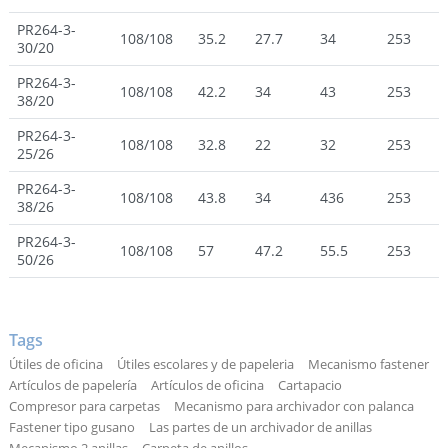
PR264-3-
108/108
35.2
27.7
34
253
30/20
PR264-3-
108/108
42.2
34
43
253
38/20
PR264-3-
108/108
32.8
22
32
253
25/26
PR264-3-
108/108
43.8
34
436
253
38/26
PR264-3-
108/108
57
47.2
55.5
253
50/26
Tags
Útiles de oficina
Útiles escolares y de papeleria
Mecanismo fastener
Artículos de papelería
Artículos de oficina
Cartapacio
Compresor para carpetas
Mecanismo para archivador con palanca
Fastener tipo gusano
Las partes de un archivador de anillas
Mecanismo 2 anillas
Carpeta de anillos