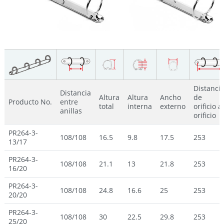
Distanci
Distancia
Altura
Altura
Ancho
de
Producto No.
entre
total
interna
externo
orificio a
anillas
orificio
PR264-3-
108/108
16.5
9.8
17.5
253
13/17
PR264-3-
108/108
21.1
13
21.8
253
16/20
PR264-3-
108/108
24.8
16.6
25
253
20/20
PR264-3-
108/108
30
22.5
29.8
253
25/20